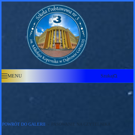
Przejdź
do
treści
MENU
Szukaj
POWRÓT DO GALERII
»
PASOWANIE NA CZYTELNIKA